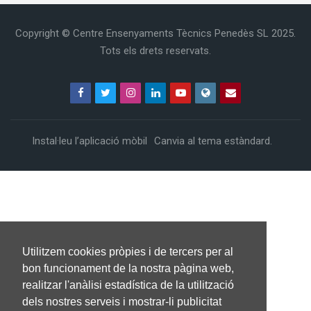
Omet Menú principal
Omet Navegació
Menú principal
Navegació
Copyright © Centre Ensenyaments Tècnics Penedès SL 2025.
Inici
Tots els drets reservats.
FÒRUM
Fòrum
Anuncis del lloc
Els meus cursos
Anuncis del lloc
PÀGINA
Pàgina
Filtrar cursos A-Z
Filtrar cursos A-Z
Els meus cursos
Instal·leu l’aplicació mòbil
Canvia al tema estàndard.
Cursos
Desplaça't fins a dalt
Utilitzem cookies pròpies i de tercers per al
bon funcionament de la nostra pàgina web,
realitzar l'anàlisi estadística de la utilització
dels nostres serveis i mostrar-li publicitat